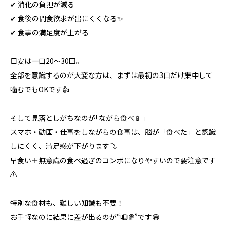
✔ 消化の負担が減る
✔ 食後の間食欲求が出にくくなる✨
✔ 食事の満足度が上がる
目安は一口20〜30回。
全部を意識するのが大変な方は、まずは最初の3口だけ集中して
噛むでもOKです👍
そして見落としがちなのが｢ながら食べ📱 ｣
スマホ・動画・仕事をしながらの食事は、脳が「食べた」と認識
しにくく、満足感が下がります⤵️
早食い＋無意識の食べ過ぎのコンボになりやすいので要注意です
⚠️
特別な食材も、難しい知識も不要！
お手軽なのに結果に差が出るのが“咀嚼”です😁