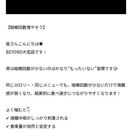
【咀嚼回数増やそう】
皆さんこんにちは☀️
BEYOND大宮店です！
実は咀嚼回数が少ないのはかなり“もったいない”習慣です🥲
同じカロリー・同じメニューでも、咀嚼回数が少ないだけで満腹
感が弱くなり、結果的に食べ過ぎにつながりやすくなります！
よく噛むと👇
✔ 満腹中枢がしっかり刺激される
✔ 食事量が自然と安定する