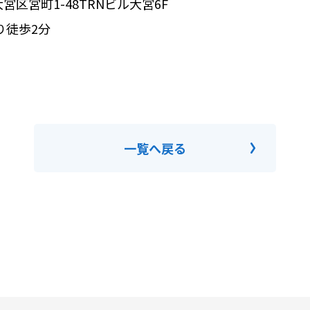
区宮町1-48TRNビル大宮6F⁣
徒歩2分⁣
一覧へ戻る