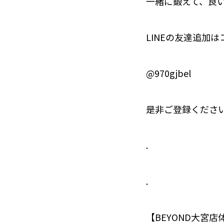
一緒に鍛えて、良
LINEの友達追加は
@970gjbel
是非ご登録ください
.
.
【BEYOND大宮店