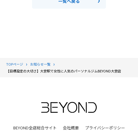
一覧へ戻る
TOPページ
お知らせ一覧
【目標設定の大切さ】大宮駅で女性に人気のパーソナルジムBEYOND大宮店
BEYOND全店総合サイト
会社概要
プライバシーポリシー