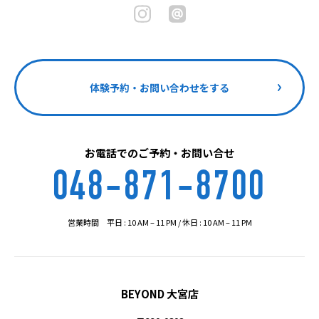
体験予約・お問い合わせをする
お電話でのご予約・お問い合せ
048-871-8700
営業時間 平日 : 10 AM – 11 PM / 休日 : 10 AM – 11 PM
BEYOND 大宮店