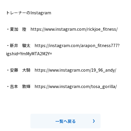
トレーナーのInstagram
・夏加 陸 https://www.instagram.com/rickjoe_fitness/
・新井 駿太 https://instagram.com/arapon_fitness777?
igshid=YmMyMTA2M2Y=
・安藤 大騎 https://www.instagram.com/19_96_andy/
・吉本 敦輝 https://www.instagram.com/tosa_gorilla/
一覧へ戻る