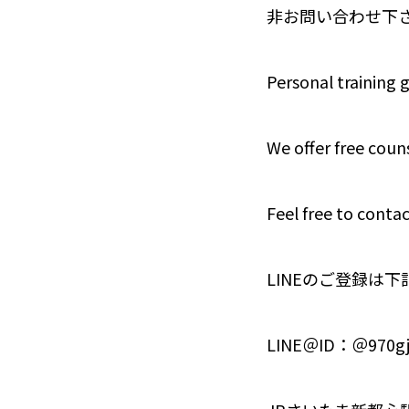
非お問い合わせ下
Personal training 
We offer free couns
Feel free to contac
LINEのご登録は
LINE＠ID：＠970gj