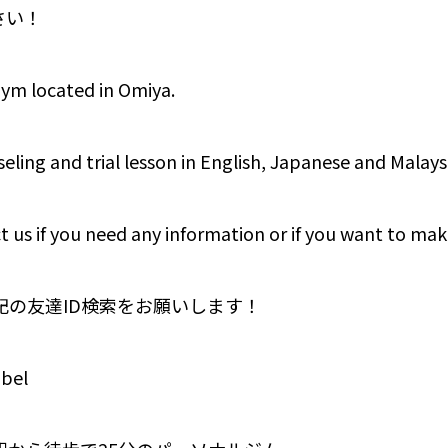
さい！
gym located in Omiya.
eling and trial lesson in English, Japanese and Malays
t us if you need any information or if you want to mak
下記の友達ID検索をお願いします！
bel