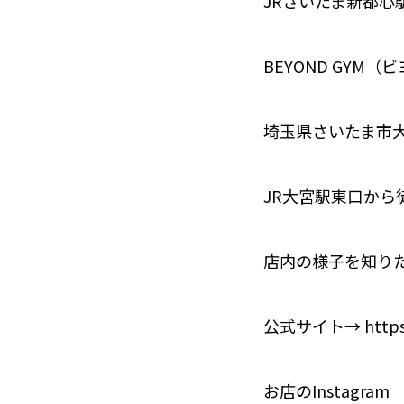
JRさいたま新都心
BEYOND GYM
埼玉県さいたま市大
JR大宮駅東口から
店内の様子を知り
公式サイト→ https:/
お店のInstagram ht