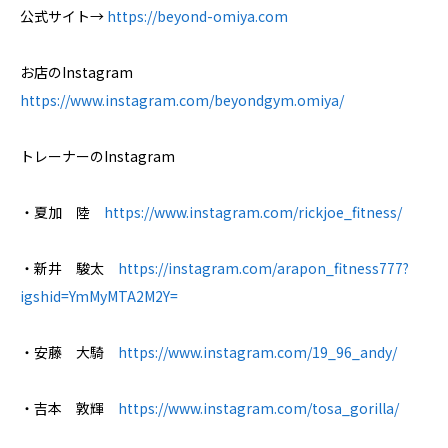
公式サイト→
https://beyond-omiya.com
お店のInstagram
https://www.instagram.com/beyondgym.omiya/
トレーナーのInstagram
・夏加 陸
https://www.instagram.com/rickjoe_fitness/
・新井 駿太
https://instagram.com/arapon_fitness777?
igshid=YmMyMTA2M2Y=
・安藤 大騎
https://www.instagram.com/19_96_andy/
・吉本 敦輝
https://www.instagram.com/tosa_gorilla/