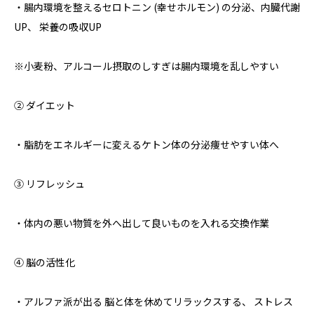
・腸内環境を整えるセロトニン (幸せホルモン) の分泌、内臓代謝
UP、 栄養の吸収UP
※小麦粉、アルコール摂取のしすぎは腸内環境を乱しやすい
② ダイエット
・脂肪をエネルギーに変えるケトン体の分泌痩せやすい体へ
③ リフレッシュ
・体内の悪い物質を外へ出して良いものを入れる交換作業
④ 脳の活性化
・アルファ派が出る 脳と体を休めてリラックスする、 ストレス