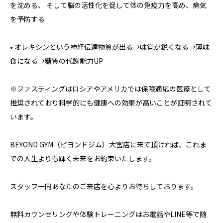
を沈める、 そして脳の活性化を促して体の免疫力を高め、病気
を予防する
• オレキシンという神経伝達物質が出る→味覚が鋭くなる→薄味
食になる→糖質の代謝能力UP
※ファスティングはロシアやアメリカでは保険適応の医療として
推奨されており科学的にも健康への効果が高いことが証明されて
います。
BEYOND GYM（ビヨンドジム）大宮店に来て頂ければ、これま
での人生よりも輝く未来をお約束いたします。
スタッフ一同あなたのご来店を心よりお待ちしております。
無料カウンセリングや体験トレーニングはお電話やLINE等で随