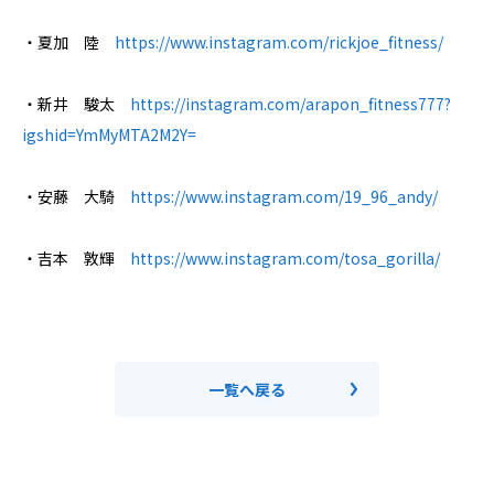
・夏加 陸
https://www.instagram.com/rickjoe_fitness/
・新井 駿太
https://instagram.com/arapon_fitness777?
igshid=YmMyMTA2M2Y=
・安藤 大騎
https://www.instagram.com/19_96_andy/
・吉本 敦輝
https://www.instagram.com/tosa_gorilla/
一覧へ戻る