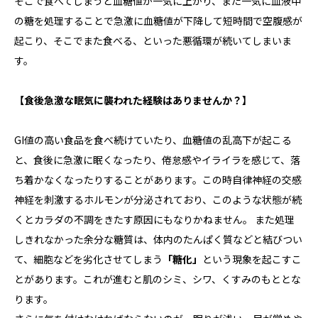
そこで食べてしまうと血糖値が一気に上がり、また一気に血液中
の糖を処理することで急激に血糖値が下降して短時間で空腹感が
起こり、そこでまた食べる、といった悪循環が続いてしまいま
す。
【食後急激な眠気に襲われた経験はありませんか？】
GI値の高い食品を食べ続けていたり、血糖値の乱高下が起こる
と、食後に急激に眠くなったり、倦怠感やイライラを感じて、落
ち着かなくなったりすることがあります。この時自律神経の交感
神経を刺激するホルモンが分泌されており、このような状態が続
くとカラダの不調をきたす原因にもなりかねません。 また処理
しきれなかった余分な糖質は、体内のたんぱく質などと結びつい
て、細胞などを劣化させてしまう
「糖化」
という現象を起こすこ
とがあります。これが進むと肌のシミ、シワ、くすみのもととな
ります。