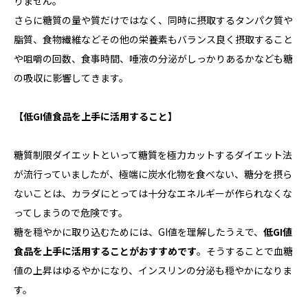
りません。
さらに糖質の量や質だけではなく、同時に摂取するタンパク質や
脂質、食物繊維などその他の栄養素もバランス良く摂取すること
や咀嚼の回数、食事時間、唾液の分泌がしっかりあるかなども糖
の吸収に影響してきます。
【低
GI
値食品を上手に活用すること】
糖質制限ダイエットといって糖質を極力カットするダイエット法
が流行っていましたが、極端に炭水化物を食べない、糖分を摂ら
ないことは、カラダにとっては十分なエネルギーが作られなくな
ってしまうので危険です。
糖を穏やかに取り込むためには、GI値を理解したうえで、
低
GI
値
食品を上手に活用することがおすすめです
。そうすることで血糖
値の上昇はゆるやかになり、インスリンの分泌も穏やかになりま
す。