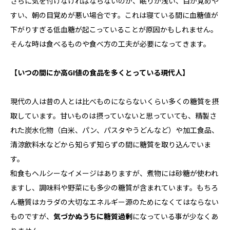
さらに気を付けなければならないのが、眠りが浅い、目が覚めや
すい、朝の目覚めが悪い場合です。これは寝ている間に血糖値が
下がりすぎる低血糖が起こっていることが原因かもしれません。
そんな時は食べるものや食べ方の工夫が必要になってきます。
【いつの間にか高
GI
値の食品を多くとっている現代人】
現代の人は昔の人とは比べものにならないくらい多くの糖質を摂
取しています。甘いものは摂っていないと思っていても、精製さ
れた炭水化物（白米、パン、パスタやうどんなど）や加工食品、
清涼飲料水などから知らず知らずの間に糖質を取り込んでいま
す。
和食もヘルシーなイメージはありますが、煮物には砂糖が使われ
ますし、調味料や野菜にも多少の糖質が含まれています。もちろ
ん糖質はカラダの大切なエネルギー源のためになくてはならない
ものですが、
気づかぬうちに糖質過剰
になっている事が少なくあ