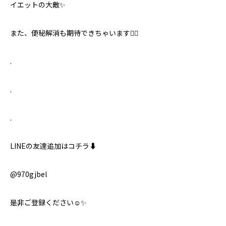
イエットの大敵✨
また、便秘解消も期待できちゃいます🙆‍♀️
.
.
.
LINEの友達追加はコチラ⬇️
@970gjbel
是非ご登録ください☺️✨