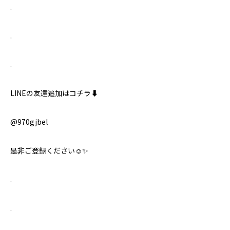
.
.
.
LINEの友達追加はコチラ⬇️
@970gjbel
是非ご登録ください☺️✨
.
.