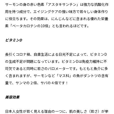
サーモンの身の赤い色素「アスタキサンチン」は強力な抗酸化作
用を持つ成分で、エイジングケアの強い味方で若々しい身体作り
に役立ちます。その効果は、にんじんなどに含まれる優れた栄養
素「ベータカロテンの10倍」とも言われるほどです。
ビタミンD
長引くコロナ禍、自粛生活による日光不足によって、ビタミンD
の生成不足が問題になっています。ビタミンDは免疫力維持に不
可欠であると同時に若さのバロメーターです。もともと魚介に多
く含まれますが、サーモンなど「マス科」の魚がダントツの含有
量で、サンマの２倍、サバの４倍です！
美容効果
日本人女性が若く見える理由の一つに、肌の美しさ（若さ）が挙