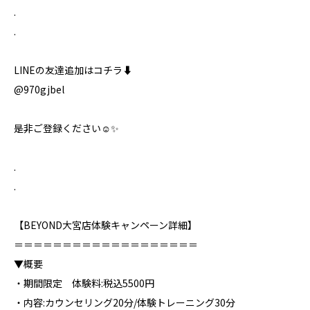
.
.
LINEの友達追加はコチラ⬇️
@970gjbel
是非ご登録ください☺️✨
.
.
【BEYOND大宮店体験キャンペーン詳細】⁣
＝＝＝＝＝＝＝＝＝＝＝＝＝＝＝＝＝＝＝⁣
▼概要⁣
・期間限定 体験料:税込5500円
・内容:カウンセリング20分/体験トレーニング30分