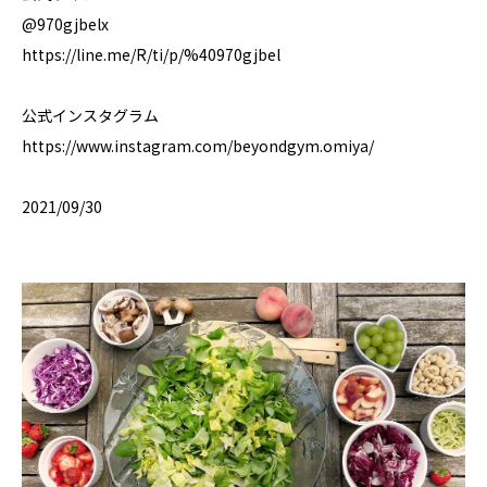
@970gjbelx⁣
https://line.me/R/ti/p/%40970gjbel⁣
公式インスタグラム⁣
https://www.instagram.com/beyondgym.omiya/⁣
2021/09/30