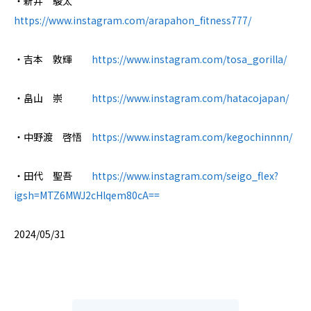
・新井 駿太
https://www.instagram.com/arapahon_fitness777/
・吉本 敦輝
https://www.instagram.com/tosa_gorilla/
・畠山 崇
https://www.instagram.com/hatacojapan/
・中野渡 啓悟
https://www.instagram.com/kegochinnnn/
・田代 聖吾
https://www.instagram.com/seigo_flex?
igsh=MTZ6MWJ2cHlqem80cA==
2024/05/31