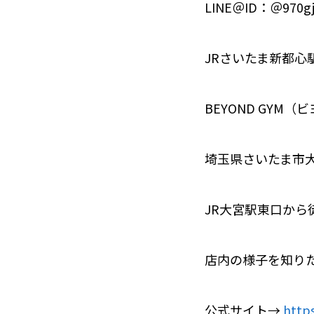
LINE＠ID：＠970gj
JRさいたま新都心
BEYOND GYM
埼玉県さいたま市大
JR大宮駅東口から
店内の様子を知り
公式サイト→
http