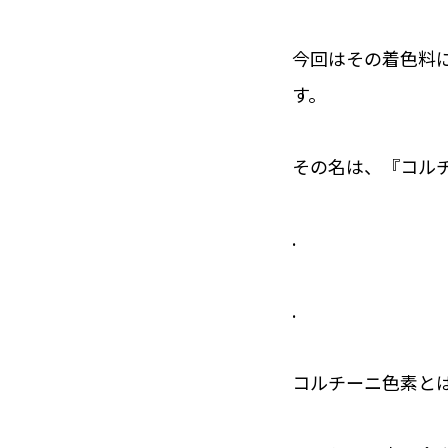
今回はその着色料
す。
その名は、『コル
.
.
コルチーニ色素と