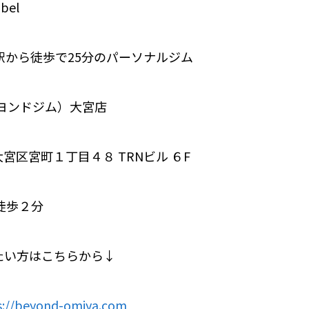
bel
駅から徒歩で25分のパーソナルジム
（ビヨンドジム）大宮店
宮区宮町１丁目４８ TRNビル ６F
徒歩２分
たい方はこちらから↓
s://beyond-omiya.com