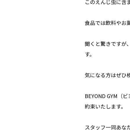
このえんじ虫に含
食品では飲料やお
聞くと驚きですが
す。
気になる方はぜひ
BEYOND GY
約束いたします。
スタッフ一同あな