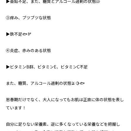
▶︎亜鉛不足、また、糖質とアルコール過剰の状態🐚
③痒み、ブツブツな状態
▶︎鉄不足🐟🫘
④炎症、赤みのある状態
▶︎ビタミンB群、ビタミンE、ビタミンC不足
また、糖質、アルコール過剰の状態🫒🍋🐟
思春期だけでなく、大人になってもお肌は正直に体の状態を表し
ています！
自分に足りない栄養素、逆に多くなっている栄養などを把握し