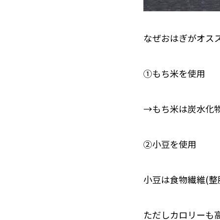
なぜおはぎがオス
①もち米を使用
→もち米は炭水化
②小豆を使用
小豆は食物繊維(整
ただしカロリーも