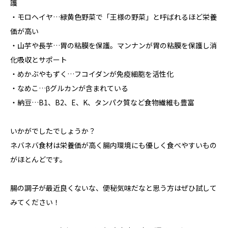
護
・モロヘイヤ…緑黄色野菜で「王様の野菜」と呼ばれるほど栄養
価が高い
・山芋や長芋…胃の粘膜を保護。マンナンが胃の粘膜を保護し消
化吸収とサポート
・めかぶやもずく…フコイダンが免疫細胞を活性化
・なめこ…βグルカンが含まれている
・納豆…B1、B2、E、K、タンパク質など食物繊維も豊富
いかがでしたでしょうか？
ネバネバ食材は栄養価が高く腸内環境にも優しく食べやすいもの
がほとんどです。
腸の調子が最近良くないな、便秘気味だなと思う方はぜひ試して
みてください！