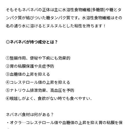
そもそもネバネバの正体は主に水溶性食物繊維(多糖類)や糖とタ
ンパク質が結びついた糖タンパク質です。水溶性食物繊維はその
名の通り水に溶けるとヌルヌルとした粘性を持ちます！
◎ネバネバが持つ成分とは？
①整腸作用、便秘や下痢にも効果的
②胃の粘膜保護や炎症予防
③血糖値の上昇を抑える
④コレステロール値の上昇を抑える
⑤ナトリウム排泄効果、高血圧を予防
⑥喉越しがよく、食欲がない時でも食べやすい..
ネバネバ食材は何がある？
・オクラ…コレステロール値や血糖値の上昇を抑え胃の粘膜を保