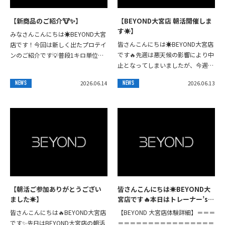
【新商品のご紹介🐮✨】
【BEYOND大宮店 朝活開催しま
す☀️】
みなさんこんにちは☀️BEYOND大宮
皆さんこんにちは☀️BEYOND大宮店
店です！今回は新しく出たプロテイ
です🔥先週は悪天候の影響により中
ンのご紹介です💡普段1キロ単位で
止となってしまいましたが、今週は
販売しているプロテインを一食分で
朝活を開催いたします🙌今回も
小分けで飲めるプロテインパウチが
2026.06.14
2026.06.13
NEWS
NEWS
BEYOND大宮店をスタートし、大宮
完成しまし...
公園までウ...
【朝活ご参加ありがとうござい
皆さんこんにちは☀️BEYOND大
ました☀️】
宮店です🔥⁡本日はトレーナー’sト
レーニング⁡胸肩三頭(pushday)
皆さんこんにちは🔥BEYOND大宮店
【BEYOND 大宮店体験詳細】＝＝＝
の様子を公開します✨️⁡⁡皆さんも真
です✨️先日はBEYOND大宮店の朝活
＝＝＝＝＝＝＝＝＝＝＝＝＝＝＝＝