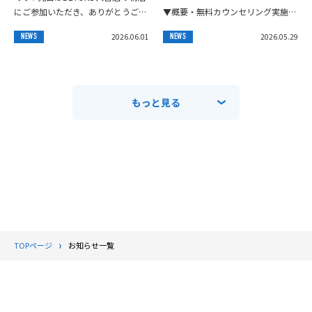
似して見て下さい🙆‍♀️
にご参加いただき、ありがとうござ
▼概要・無料カウンセリング実施
いました‼️今回は6名の皆様にご参加
中！！！【体験トレーニング】
2026.06.01
2026.05.29
NEWS
NEWS
いただき、店舗に集合した後、大宮
↓↓↓・体験トレーニング料:¥0
公...
円・内容:カウン...
もっと見る
TOPページ
お知らせ一覧