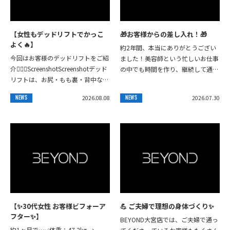
【女性もデッドリフトでかっこ
🎁お客様からの差し入れ！🎁
よく🔥】
約2年間、本当にありがとうござい
今回はお客様のデッドリフトをご紹
ました！美容師という忙しいお仕事
介🏋️‍♀️✨ScreenshotScreenshotデッド
の中でも時間を作り、継続して通っ
リフトは、お尻・もも裏・背中など
てくださり、本当に嬉しく思います
身体の後ろ側を一気に鍛えられる種
✨この2年間で身体はひと回り大き
2026.08.08
2026.07.30
NEWS
NEWS
目です！「脚を引き締...
くなり、扱える重...
【✨30代女性 お客様ビフォーア
💪 ご夫婦で理想の身体づくり✨
フター✨】
BEYOND大宮店では、ご夫婦で通っ
約1ヶ月で…✅体重：47.2kg →