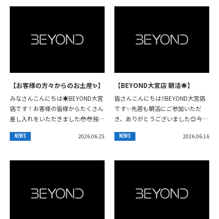
に限りがありますので、ぜひ飲ん
でみたいよ。お試ししてみた
い。在庫ストックしておいて欲
しい。⁡などのご希望があれば、
店舗DMにてお受けいたしますの
で、ぜひご連絡ご相談お待ちして
おります🙇‍♂️🙌🫡⁡⁡⁡
【お客様の方々からのお土産✨】
【BEYOND大宮店 朝活☀️】
みなさんこんにちは☀️BEYOND大宮
皆さんこんにちは‼️BEYOND大宮店
店です！お客様の皆様からたくさん
です✨️先週も朝活にご参加いただ
差し入れをいただきました😳😳独特
き、ありがとうございました😊今回
で素敵な土産ばかりで我々トレーナ
は2名の方にご参加いただき、ゆる
2026.06.25
2026.06.16
NEWS
NEWS
ー大喜びです✨インスタグラムに上
く身体を動かしながら楽しい時間を
げられない...
過ごすこと...