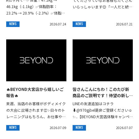
てくださっているお客様もたくさん
46.1kg（-1.1kg）✅体脂肪率：
いらっしゃいます😊「一人だと続か
23.2% → 20.9%（-2.3%）✅体脂肪
ない…」そんな方でも、一緒に頑張
量：11.4kg → 9.6kg（-1.8kg）3...
る仲間がいることで楽しみながらト
2026.07.24
2026.07.21
NEWS
NEWS
レーニングを...
🔥BEYOND大宮店から嬉しいご
皆さんこんにちわ！⁡⁡このたび新
報告🔥
商品のご説明です！⁡待望の新し
いプロテインフレーバー、チョ
来週、当店のお客様がボディメイク
LINEの友達追加はコチラ
コ、ミント味になります⁡前回の
の大会に出場されます👏✨日々のト
⬇️@970gjbel是非ご登録ください☺️
黒糖キャラメルに続いてとても
レーニングはもちろん、お仕事やプ
✨..【BEYOND大宮店体験キャンペ
デザート感のある人になってお
ライベートと両立しながら積み重ね
ーン詳細】⁣＝＝＝＝＝＝＝＝＝＝＝
ります！⁡現在在庫発注してから
2026.07.09
2026.07.07
NEWS
NEWS
てきた努力は本当に素晴らしいです
＝＝＝＝＝＝＝＝⁣▼概要⁣・期間限...
すぐに売り切れてしまい、2回目
💪ここまでやり切...
の発注で本日ご到着しました‼️⁡数