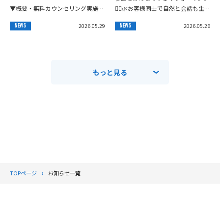
似して見て下さい🙆‍♀️
▼概要・無料カウンセリング実施
🚶‍♂️🌿お客様同士で自然と会話も生ま
中！！！【体験トレーニング】
れ、とても気持ちの良い朝時間にな
2026.05.29
2026.05.26
NEWS
NEWS
↓↓↓・体験トレーニング料:¥0
りました😊そして今週も、朝活開催
円・内容:カウン...
いたします...
もっと見る
TOPページ
お知らせ一覧