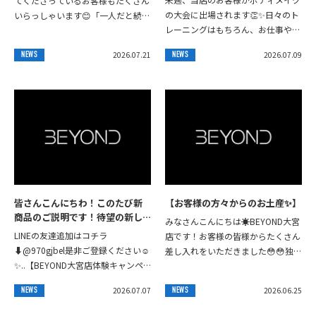
てくださっているお客様もたくさん
の大会に出場されます👏✨日々のト
いらっしゃいます😊「一人だと続か
レーニングはもちろん、お仕事やプ
ない…」そんな方でも、一緒に頑張
ライベートと両立しながら積み重ね
る仲間がいることで楽しみながらト
2026.07.21
2026.07.09
NEWS
NEWS
てきた努力は本当に素晴らしいです
レーニングを...
💪ここまでやり切...
皆さんこんにちわ！⁡⁡このたび新
【お客様の方々からのお土産✨】
商品のご説明です！⁡待望の新し
みなさんこんにちは☀️BEYOND大宮
いプロテインフレーバー、チョ
LINEの友達追加はコチラ
店です！お客様の皆様からたくさん
コ、ミント味になります⁡前回の
⬇️@970gjbel是非ご登録ください☺️
差し入れをいただきました😳😳独特
黒糖キャラメルに続いてとても
✨..【BEYOND大宮店体験キャンペ
で素敵な土産ばかりで我々トレーナ
デザート感のある人になってお
ーン詳細】⁣＝＝＝＝＝＝＝＝＝＝＝
ー大喜びです✨インスタグラムに上
ります！⁡現在在庫発注してから
2026.07.07
2026.06.25
NEWS
NEWS
＝＝＝＝＝＝＝＝⁣▼概要⁣・期間限...
げられない...
すぐに売り切れてしまい、2回目
の発注で本日ご到着しました‼️⁡数