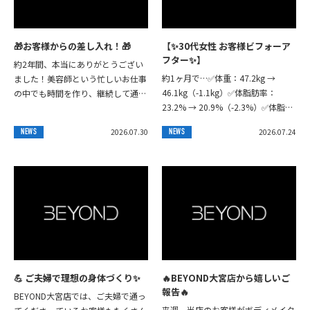
🎁お客様からの差し入れ！🎁
【✨30代女性 お客様ビフォーア
フター✨】
約2年間、本当にありがとうござい
約1ヶ月で…✅体重：47.2kg →
ました！美容師という忙しいお仕事
46.1kg（-1.1kg）✅体脂肪率：
の中でも時間を作り、継続して通っ
23.2% → 20.9%（-2.3%）✅体脂肪
てくださり、本当に嬉しく思います
量：11.4kg → 9.6kg（-1.8kg）3...
✨この2年間で身体はひと回り大き
2026.07.30
2026.07.24
NEWS
NEWS
くなり、扱える重...
💪 ご夫婦で理想の身体づくり✨
🔥BEYOND大宮店から嬉しいご
報告🔥
BEYOND大宮店では、ご夫婦で通っ
来週、当店のお客様がボディメイク