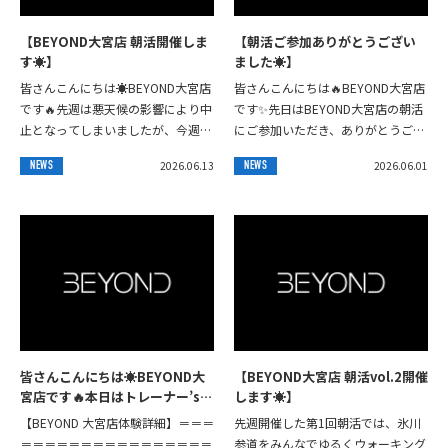
【BEYOND大宮店 朝活開催しま
【朝活ご参加ありがとうござい
す☀️】
ました☀️】
皆さんこんにちは☀️BEYOND大宮店
皆さんこんにちは🔥BEYOND大宮店
です🔥先週は悪天候の影響により中
です✨️先日はBEYOND大宮店の朝活
止となってしまいましたが、今週は
にご参加いただき、ありがとうござ
朝活を開催いたします🙌今回も
いました‼️今回は6名の皆様にご参加
2026.06.13
2026.06.01
NEWS
NEWS
BEYOND大宮店をスタートし、大宮
いただき、店舗に集合した後、大宮
公園までウ...
公...
皆さんこんにちは☀️BEYOND大
【BEYOND大宮店 朝活vol.2開催
宮店です🔥⁡本日はトレーナー’sト
します☀️】
レーニング⁡胸肩三頭(pushday)
【BEYOND 大宮店体験詳細】＝＝＝
先週開催した第1回朝活では、氷川
の様子を公開します✨️⁡⁡皆さんも真
＝＝＝＝＝＝＝＝＝＝＝＝＝＝＝＝
参道をみんなでゆるくウォーキング