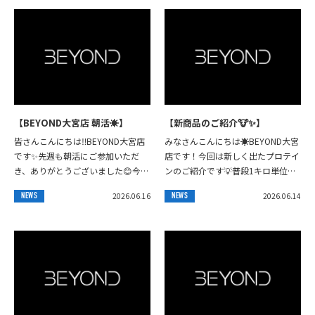
に限りがありますので、ぜひ飲ん
でみたいよ。お試ししてみた
い。在庫ストックしておいて欲
しい。⁡などのご希望があれば、
店舗DMにてお受けいたしますの
で、ぜひご連絡ご相談お待ちして
おります🙇‍♂️🙌🫡⁡⁡⁡
【BEYOND大宮店 朝活☀️】
【新商品のご紹介🐮✨】
皆さんこんにちは‼️BEYOND大宮店
みなさんこんにちは☀️BEYOND大宮
です✨️先週も朝活にご参加いただ
店です！今回は新しく出たプロテイ
き、ありがとうございました😊今回
ンのご紹介です💡普段1キロ単位で
は2名の方にご参加いただき、ゆる
販売しているプロテインを一食分で
2026.06.16
2026.06.14
NEWS
NEWS
く身体を動かしながら楽しい時間を
小分けで飲めるプロテインパウチが
過ごすこと...
完成しまし...