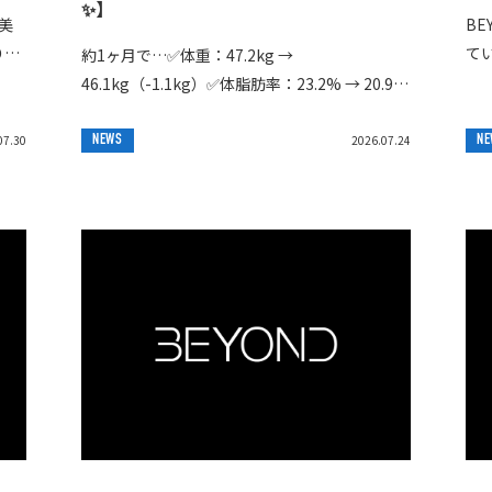
✨】
美
B
り、
て
約1ヶ月で…✅体重：47.2kg →
いま
「
46.1kg（-1.1kg）✅体脂肪率：23.2% → 20.9%
、扱
頑
（-2.3%）✅体脂肪量：11.4kg →
ング
9.6kg（-1.8kg）3...
07.30
NEWS
2026.07.24
NE