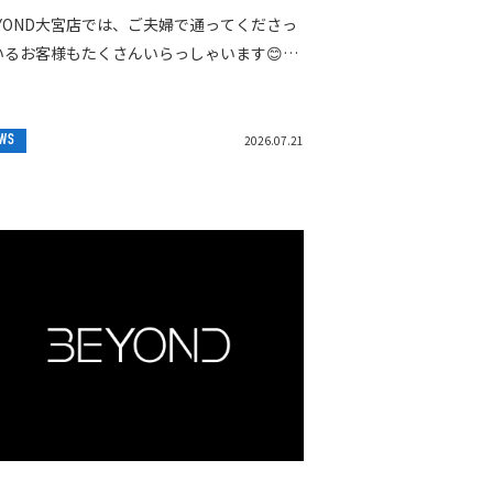
EYOND大宮店では、ご夫婦で通ってくださっ
いるお客様もたくさんいらっしゃいます😊
一人だと続かない…」そんな方でも、一緒に
張る仲間がいることで楽しみながらトレーニ
を...
WS
2026.07.21