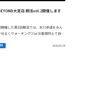
BEYOND大宮店 朝活vol.2開催します
】
週開催した第1回朝活では、氷川参道をみん
ゆるくウォーキング🚶‍♂️🌿お客様同士で自然
会話も生まれ、とても気持ちの良い朝時間に
りました😊そして今週も、朝活開催いたしま
WS
2026.05.26