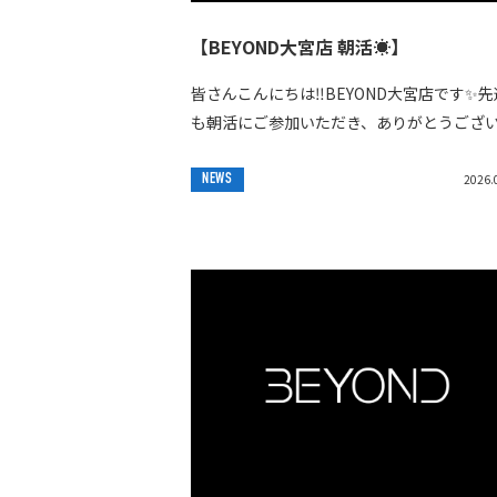
【BEYOND大宮店 朝活☀️】
皆さんこんにちは‼️BEYOND大宮店です✨️先
も朝活にご参加いただき、ありがとうござ
した😊今回は2名の方にご参加いただき、ゆ
く身体を動かしながら楽しい時間を過ごす
NEWS
2026.
と...