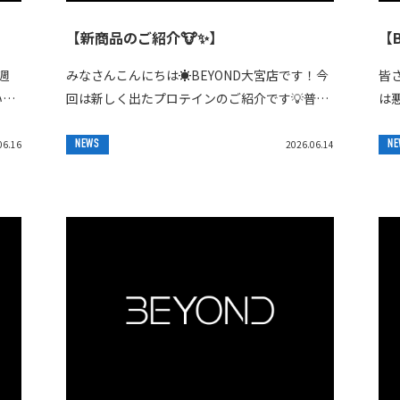
【新商品のご紹介🐮✨】
【
週
みなさんこんにちは☀️BEYOND大宮店です！今
皆さ
いま
回は新しく出たプロテインのご紹介です💡普段
は
る
1キロ単位で販売しているプロテインを一食分
た
こ
で小分けで飲めるプロテインパウチが完成しま
B
06.16
NEWS
2026.06.14
NE
し...
ウ...