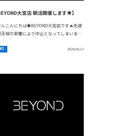
BEYOND大宮店 朝活開催します☀️】
んこんにちは☀️BEYOND大宮店です🔥先週
悪天候の影響により中止となってしまいまし
が、今週は朝活を開催いたします🙌今回も
EYOND大宮店をスタートし、大宮公園まで
WS
2026.06.13