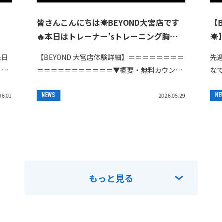
皆さんこんにちは☀️BEYOND大宮店です
【
🔥⁡本日はトレーナー’sトレーニング⁡胸肩
☀️
三頭(pushday)の様子を公開します✨️⁡⁡皆
先日
【BEYOND 大宮店体験詳細】＝＝＝＝＝＝＝＝
先
さんも真似して見て下さい🙆‍♀️
、あ
＝＝＝＝＝＝＝＝＝＝＝▼概要・無料カウンセ
なで
ご参
リング実施中！！！【体験トレーニング】
と
↓↓↓・体験トレーニング料:¥0円・内容:カウ
な
06.01
NEWS
2026.05.29
NE
ン...
す...
もっと見る