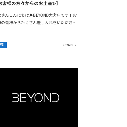
お客様の方々からのお土産✨】
なさんこんにちは☀️BEYOND大宮店です！お
様の皆様からたくさん差し入れをいただきま
た😳😳独特で素敵な土産ばかりで我々トレー
ー大喜びです✨インスタグラムに上げられな
WS
2026.06.25