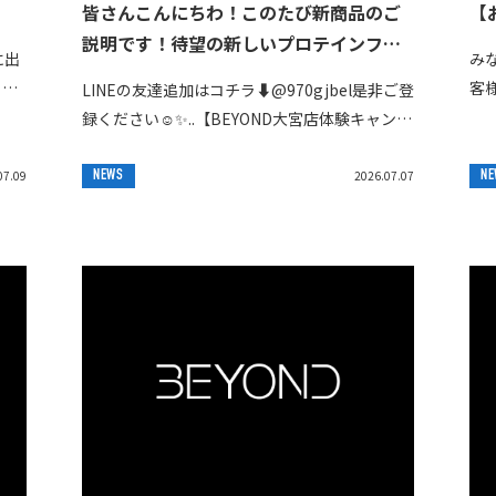
皆さんこんにちわ！⁡⁡このたび新商品のご
【
説明です！⁡待望の新しいプロテインフレ
に出
み
ーバー、チョコ、ミント味になります⁡前
ろ
客
LINEの友達追加はコチラ⬇️@970gjbel是非ご登
回の黒糖キャラメルに続いてとてもデザ
積み
し
録ください☺️✨..【BEYOND大宮店体験キャンペ
ート感のある人になっております！⁡現在
ここ
ナ
ーン詳細】⁣＝＝＝＝＝＝＝＝＝＝＝＝＝＝＝＝
在庫発注してからすぐに売り切れてしま
い...
＝＝＝⁣▼概要⁣・期間限...
07.09
NEWS
2026.07.07
NE
い、2回目の発注で本日ご到着しました‼️⁡
数に限りがありますので、ぜひ飲んでみ
たいよ。お試ししてみたい。在庫ストッ
クしておいて欲しい。⁡などのご希望があ
れば、店舗DMにてお受けいたしますの
で、ぜひご連絡ご相談お待ちしておりま
す🙇‍♂️🙌🫡⁡⁡⁡