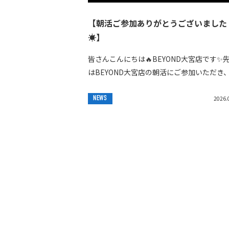
【朝活ご参加ありがとうございました
☀️】
皆さんこんにちは🔥BEYOND大宮店です✨️
はBEYOND大宮店の朝活にご参加いただき
りがとうございました‼️今回は6名の皆様に
加いただき、店舗に集合した後、大宮公...
NEWS
2026.