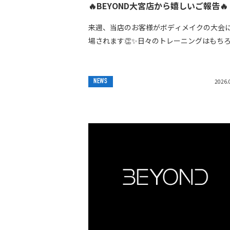
🔥BEYOND大宮店から嬉しいご報告🔥
来週、当店のお客様がボディメイクの大会
場されます👏✨日々のトレーニングはもち
ん、お仕事やプライベートと両立しながら
重ねてきた努力は本当に素晴らしいです💪
までやり切...
NEWS
2026.