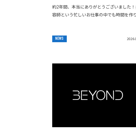
約2年間、本当にありがとうございました！
容師という忙しいお仕事の中でも時間を作
継続して通ってくださり、本当に嬉しく思
す✨この2年間で身体はひと回り大きくなり
える重...
NEWS
2026.